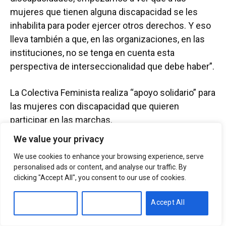
mujeres que tienen alguna discapacidad se les
inhabilita para poder ejercer otros derechos. Y eso
lleva también a que, en las organizaciones, en las
instituciones, no se tenga en cuenta esta
perspectiva de interseccionalidad que debe haber”.
La Colectiva Feminista realiza “apoyo solidario” para
las mujeres con discapacidad que quieren
participar en las marchas.
We value your privacy
“Debemos aprender también desde las
We use cookies to enhance your browsing experience, serve
organizaciones a convivir, a hacer planes
personalised ads or content, and analyse our traffic. By
inclusivos, a generar estas condiciones para
clicking "Accept All", you consent to our use of cookies.
promover esa participación, también pasa por un
aprendizaje colectivo al interior”, comentó.
Customise
Reject All
Accept All