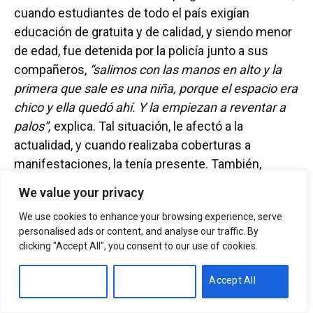
cuando estudiantes de todo el país exigían
educación de gratuita y de calidad, y siendo menor
de edad, fue detenida por la policía junto a sus
compañeros,
“salimos con las manos en alto y la
primera que sale es una niña, porque el espacio era
chico y ella quedó ahí. Y la empiezan a reventar a
palos”,
explica. Tal situación, le afectó a la
actualidad, y cuando realizaba coberturas a
manifestaciones, la tenía presente. También,
mientras estudiaba periodismo en la UFRO, fue
We value your privacy
testigo de la violencia policial en múltiples
We use cookies to enhance your browsing experience, serve
ocasiones, en una de ellas, comenta,
“vi como la
personalised ads or content, and analyse our traffic. By
policía, en el campus, golpeaba a una serie de
clicking "Accept All", you consent to our use of cookies.
estudiantes, los ponía contra el suelo de
rodillas”.
En ese contexto y
en su formación como
Customise
Reject All
Accept All
periodista, en distintas ocasiones no pudo realizar