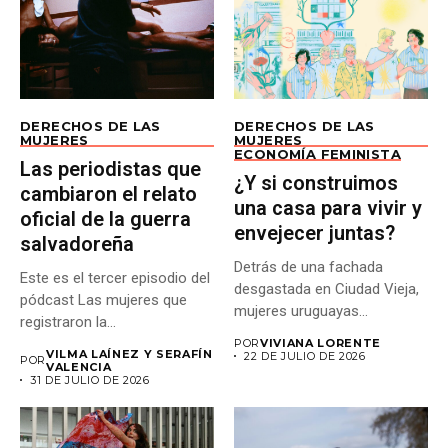
DERECHOS DE LAS
DERECHOS DE LAS
MUJERES
MUJERES
ECONOMÍA FEMINISTA
Las periodistas que
¿Y si construimos
cambiaron el relato
una casa para vivir y
oficial de la guerra
envejecer juntas?
salvadoreña
Detrás de una fachada
Este es el tercer episodio del
desgastada en Ciudad Vieja,
pódcast Las mujeres que
mujeres uruguayas
registraron la...
construyen un...
POR
VIVIANA LORENTE
VILMA LAÍNEZ Y SERAFÍN
22 DE JULIO DE 2026
POR
VALENCIA
31 DE JULIO DE 2026