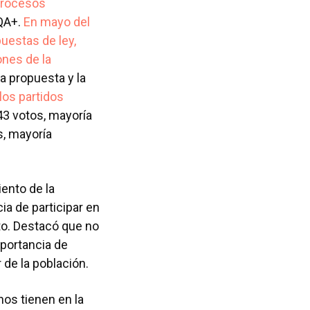
trocesos
QA+.
En mayo del
uestas de ley,
ones de la
a propuesta y la
los partidos
43 votos, mayoría
s, mayoría
ento de la
a de participar en
oto. Destacó que no
mportancia de
 de la población.
os tienen en la