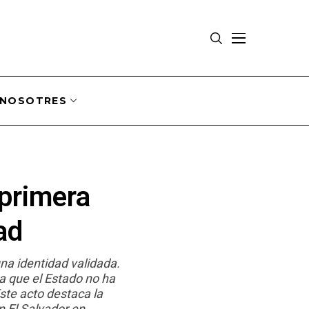
NOSOTRES
 primera
ad
una identidad validada.
ya que el Estado no ha
ste acto destaca la
en El Salvador en