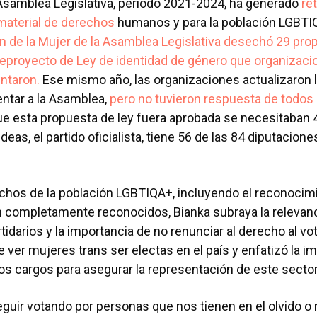
 Asamblea Legislativa, periodo 2021-2024, ha generado
re
material de derechos
humanos y para la población LGBTI
n de la Mujer de la Asamblea Legislativa desechó 29 prop
nteproyecto de Ley de identidad de género que organizaci
ntaron.
Ese mismo año, las organizaciones actualizaron l
entar a la Asamblea,
pero no tuvieron respuesta de todos 
e esta propuesta de ley fuera aprobada se necesitaban 
eas, el partido oficialista, tiene 56 de las 84 diputacione
chos de la población LGBTIQA+, incluyendo el reconocimi
n completamente reconocidos, Bianka subraya la relevanci
tidarios y la importancia de no renunciar al derecho al v
 ver mujeres trans ser electas en el país y enfatizó la i
os cargos para asegurar la representación de este sector
ir votando por personas que nos tienen en el olvido o n