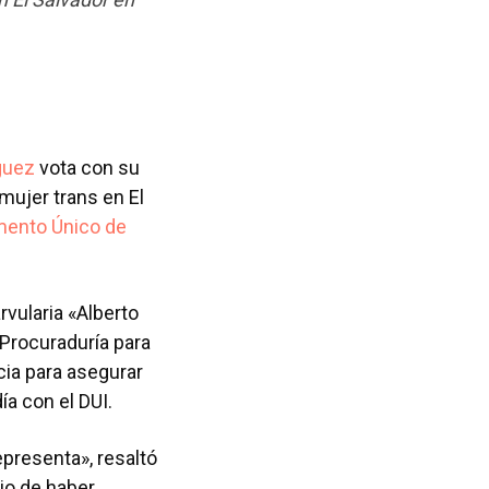
guez
vota con su
 mujer trans en El
mento Único de
rvularia «Alberto
 Procuraduría para
ia para asegurar
ía con el DUI.
epresenta», resaltó
io de haber