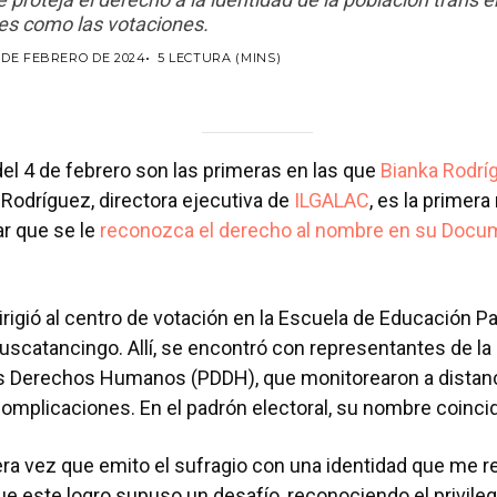
les como las votaciones.
 DE FEBRERO DE 2024
5 LECTURA (MINS)
el 4 de febrero son las primeras en las que
Bianka Rodrí
Rodríguez, directora ejecutiva de
ILGALAC
, es la primera
ar que se le
reconozca el derecho al nombre en su Docu
dirigió al centro de votación en la Escuela de Educación Pa
uscatancingo. Allí, se encontró con representantes de la
os Derechos Humanos (PDDH), que monitorearon a distanc
omplicaciones. En el padrón electoral, su nombre coincid
era vez que emito el sufragio con una identidad que me r
ue este logro supuso un desafío, reconociendo el privileg