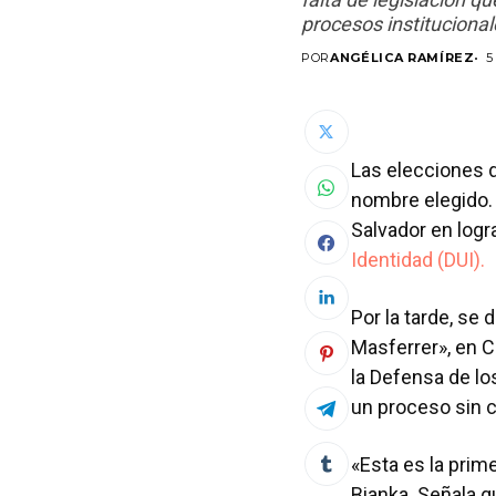
procesos instituciona
POR
ANGÉLICA RAMÍREZ
5
Las elecciones d
nombre elegido. 
Salvador en logr
Identidad (DUI).
Por la tarde, se 
Masferrer», en C
la Defensa de l
un proceso sin c
«Esta es la prim
Bianka. Señala q