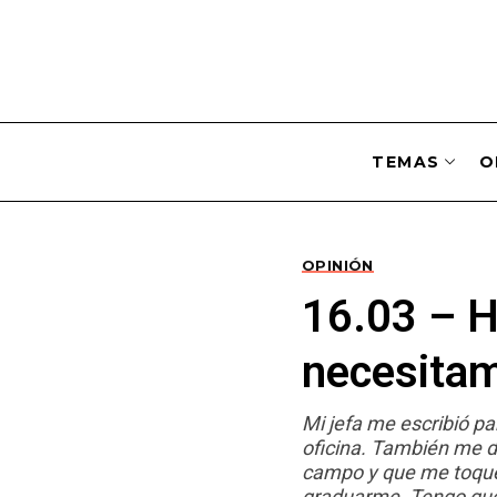
TEMAS
O
OPINIÓN
16.03 – Ho
necesitam
Mi jefa me escribió pa
oficina. También me d
campo y que me toque 
graduarme. Tengo que 