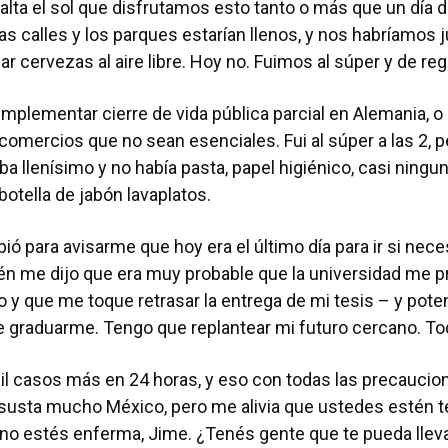
alta el sol que disfrutamos esto tanto o más que un día d
las calles y los parques estarían llenos, y nos habríamos 
r cervezas al aire libre. Hoy no. Fuimos al súper y de reg
implementar cierre de vida pública parcial en Alemania, o
 comercios que no sean esenciales. Fui al súper a las 2, 
ba llenísimo y no había pasta, papel higiénico, casi ningu
 botella de jabón lavaplatos.
bió para avisarme que hoy era el último día para ir si ne
ién me dijo que era muy probable que la universidad me p
 y que me toque retrasar la entrega de mi tesis – y pot
e graduarme. Tengo que replantear mi futuro cercano. To
il casos más en 24 horas, y eso con todas las precaucio
asusta mucho México, pero me alivia que ustedes estén t
no estés enferma, Jime. ¿Tenés gente que te pueda lleva