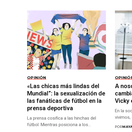
OPINIÓN
OPINIÓ
«Las chicas más lindas del
A nos
Mundial”: la sexualización de
cambia
las fanáticas de fútbol en la
Vicky 
prensa deportiva
En la soc
vivimos, 
La prensa cosifica a las hinchas del
fútbol. Mientras posiciona a los...
POR
MAY