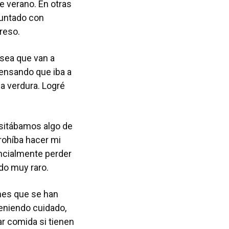
e verano. En otras
juntado con
reso.
 sea que van a
pensando que iba a
na verdura. Logré
cesitábamos algo de
rohíba hacer mi
encialmente perder
do muy raro.
nes que se han
eniendo cuidado,
r comida si tienen