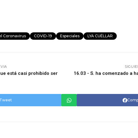
el Coronavirus
COVID-19
Especiales
LYA CUÉLLAR
EVIA
SIGUI
que está casi prohibido ser
16.03 - S. ha comenzado a h
Tweet
Comp