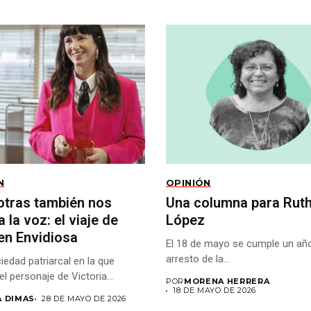
N
OPINIÓN
otras también nos
Una columna para Rut
 la voz: el viaje de
López
en Envidiosa
El 18 de mayo se cumple un año
arresto de la...
iedad patriarcal en la que
el personaje de Victoria...
POR
MORENA HERRERA
18 DE MAYO DE 2026
A DIMAS
28 DE MAYO DE 2026