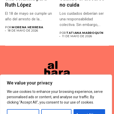
Ruth López
no cuida
El 18 de mayo se cumple un
Los cuidados deberían ser
año del arresto de la...
una responsabilidad
colectiva. Sin embargo,
POR
MORENA HERRERA
muchas veces las...
18 DE MAYO DE 2026
POR
TATIANA MARROQUÍN
11 DE MAYO DE 2026
We value your privacy
We use cookies to enhance your browsing experience, serve
Términos De Uso
About Us
Política De Privacidad
Private Policy
Forums
personalised ads or content, and analyse our traffic. By
© 2024 Alharaca
clicking "Accept All", you consent to our use of cookies.