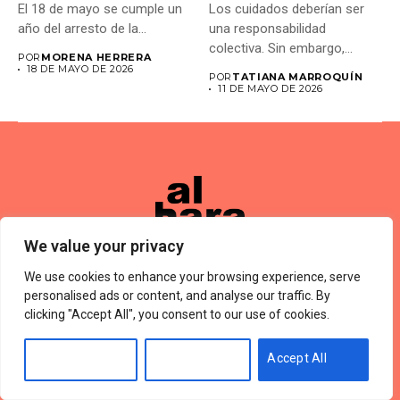
El 18 de mayo se cumple un
Los cuidados deberían ser
año del arresto de la...
una responsabilidad
colectiva. Sin embargo,
POR
MORENA HERRERA
muchas veces las...
18 DE MAYO DE 2026
POR
TATIANA MARROQUÍN
11 DE MAYO DE 2026
We value your privacy
We use cookies to enhance your browsing experience, serve
Términos De Uso
About Us
Política De Privacidad
personalised ads or content, and analyse our traffic. By
Private Policy
Forums
© 2024 Alharaca
clicking "Accept All", you consent to our use of cookies.
Customise
Reject All
Accept All