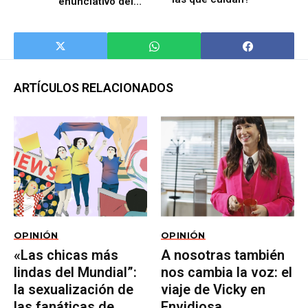
enunciativo del
discurso de las
mujeres desde la
óptica de "La
densidad de las
palabras" de Luisa
Valenzuela
ARTÍCULOS RELACIONADOS
OPINIÓN
OPINIÓN
«Las chicas más
A nosotras también
lindas del Mundial”:
nos cambia la voz: el
la sexualización de
viaje de Vicky en
las fanáticas de
Envidiosa