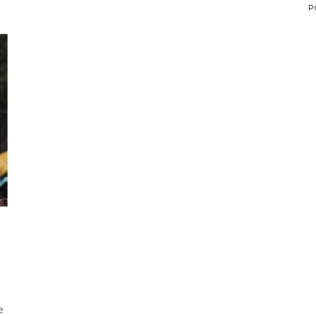
o
P
e