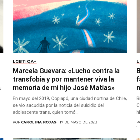
LGBTIQA+
L
Marcela Guevara: «Lucho contra la
B
transfobia y por mantener viva la
f
memoria de mi hijo José Matías»
m
s
En mayo del 2019, Copiapó, una ciudad nortina de Chile,
B
se vio sacudida por la noticia del suicidio del
C
adolescente trans, quien tomó...
h
L
POR
CAROLINA ROJAS
17 DE MAYO DE 2023
P