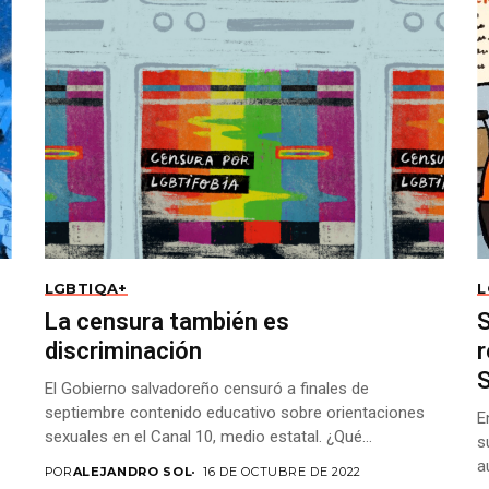
LGBTIQA+
L
La censura también es
S
discriminación
r
El Gobierno salvadoreño censuró a finales de
septiembre contenido educativo sobre orientaciones
E
sexuales en el Canal 10, medio estatal. ¿Qué
s
consecuencias tiene la...
a
POR
ALEJANDRO SOL
16 DE OCTUBRE DE 2022