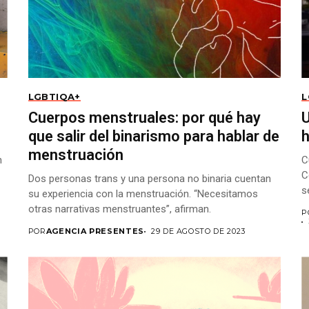
LGBTIQA+
L
o
Cuerpos menstruales: por qué hay
U
que salir del binarismo para hablar de
menstruación
n
C
C
Dos personas trans y una persona no binaria cuentan
s
su experiencia con la menstruación. “Necesitamos
otras narrativas menstruantes”, afirman.
P
POR
AGENCIA PRESENTES
29 DE AGOSTO DE 2023