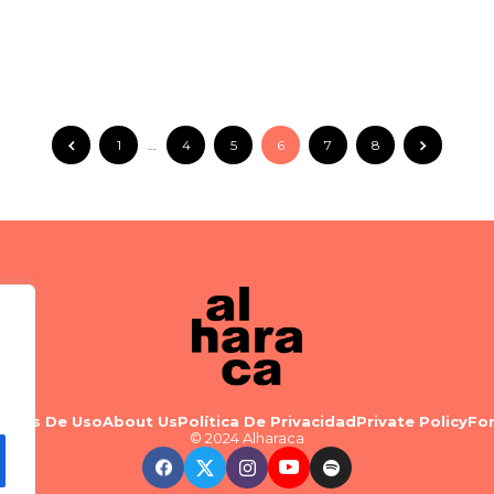
1
…
4
5
6
7
8
minos De Uso
About Us
Política De Privacidad
Private Policy
Fo
© 2024 Alharaca