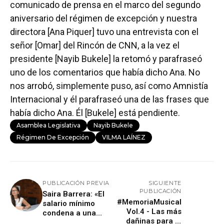
comunicado de prensa en el marco del segundo
aniversario del régimen de excepción y nuestra
directora [Ana Piquer] tuvo una entrevista con el
señor [Omar] del Rincón de CNN, a la vez el
presidente [Nayib Bukele] la retomó y parafraseó
uno de los comentarios que había dicho Ana. No
nos arrobó, simplemente puso, así como Amnistía
Internacional y él parafraseó una de las frases que
había dicho Ana. Él [Bukele] está pendiente.
Asamblea Legislativa
Nayib Bukele
Régimen De Excepción
VILMA LAÍNEZ
PUBLICACIÓN PREVIA
SIGUIENTE
PUBLICACIÓN
Saira Barrera: «El
#MemoriaMusical
salario mínimo
Vol.4 - Las más
condena a una
dañinas para la
familia de cuatro