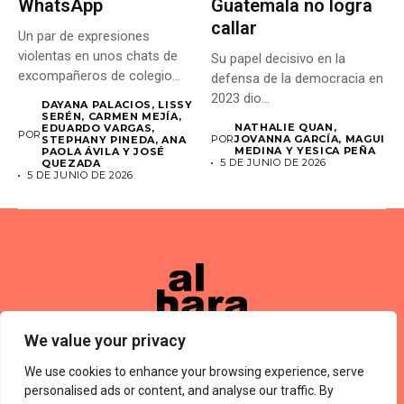
WhatsApp
Guatemala no logra
callar
Un par de expresiones
violentas en unos chats de
Su papel decisivo en la
excompañeros de colegio...
defensa de la democracia en
2023 dio...
DAYANA PALACIOS, LISSY
SERÉN, CARMEN MEJÍA,
NATHALIE QUAN,
EDUARDO VARGAS,
POR
POR
JOVANNA GARCÍA, MAGUI
STEPHANY PINEDA, ANA
MEDINA Y YESICA PEÑA
PAOLA ÁVILA Y JOSÉ
5 DE JUNIO DE 2026
QUEZADA
5 DE JUNIO DE 2026
We value your privacy
We use cookies to enhance your browsing experience, serve
Términos De Uso
About Us
Política De Privacidad
Private Policy
Forums
personalised ads or content, and analyse our traffic. By
© 2024 Alharaca