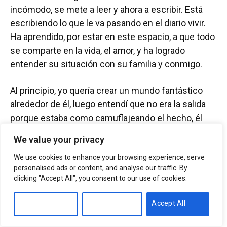
incómodo, se mete a leer y ahora a escribir. Está
escribiendo lo que le va pasando en el diario vivir.
Ha aprendido, por estar en este espacio, a que todo
se comparte en la vida, el amor, y ha logrado
entender su situación con su familia y conmigo.
Al principio, yo quería crear un mundo fantástico
alrededor de él, luego entendí que no era la salida
porque estaba como camuflajeando el hecho, él
sabe que alguien no está, que hay una ausencia. Yo
We value your privacy
no quería que fuera tan notoria y, cuando dejé de
We use cookies to enhance your browsing experience, serve
hacer eso, él entendió claramente, y sin tanta
personalised ads or content, and analyse our traffic. By
fuerza, el hecho de que hay una ausencia bien
clicking "Accept All", you consent to our use of cookies.
clara, que está ahí y va a estar ahí, pero no es
importante o determinante para él.
Customise
Reject All
Accept All
Aunque me interesa mucho el tema de los