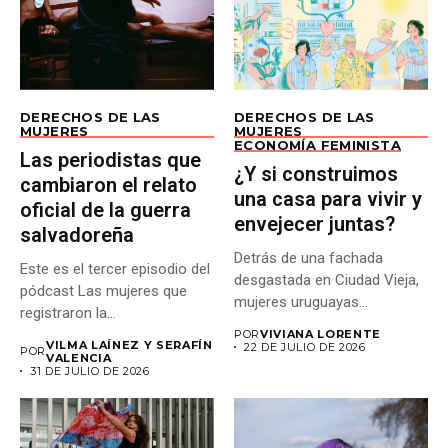
DERECHOS DE LAS
DERECHOS DE LAS
MUJERES
MUJERES
ECONOMÍA FEMINISTA
Las periodistas que
¿Y si construimos
cambiaron el relato
una casa para vivir y
oficial de la guerra
envejecer juntas?
salvadoreña
Detrás de una fachada
Este es el tercer episodio del
desgastada en Ciudad Vieja,
pódcast Las mujeres que
mujeres uruguayas
registraron la...
construyen un...
POR
VIVIANA LORENTE
VILMA LAÍNEZ Y SERAFÍN
22 DE JULIO DE 2026
POR
VALENCIA
31 DE JULIO DE 2026