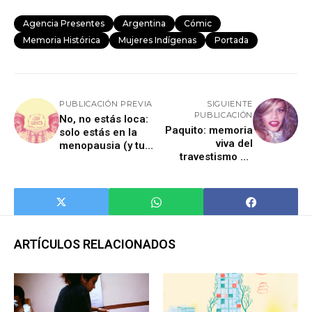
Agencia Presentes
Argentina
Cómic
Memoria Histórica
Mujeres Indígenas
Portada
PUBLICACIÓN PREVIA
SIGUIENTE
PUBLICACIÓN
No, no estás loca:
Paquito: memoria
solo estás en la
viva del
menopausia (y tu
travestismo en
cerebro lo sabe)
Santa Ana
ARTÍCULOS RELACIONADOS