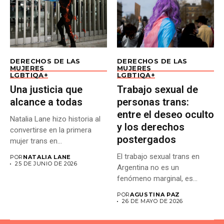
DERECHOS DE LAS
DERECHOS DE LAS
MUJERES
MUJERES
LGBTIQA+
LGBTIQA+
Una justicia que
Trabajo sexual de
alcance a todas
personas trans:
entre el deseo oculto
Natalia Lane hizo historia al
y los derechos
convertirse en la primera
postergados
mujer trans en...
El trabajo sexual trans en
POR
NATALIA LANE
25 DE JUNIO DE 2026
Argentina no es un
fenómeno marginal, es...
POR
AGUSTINA PAZ
26 DE MAYO DE 2026