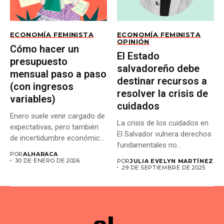
ECONOMÍA FEMINISTA
ECONOMÍA FEMINISTA
OPINIÓN
Cómo hacer un
El Estado
presupuesto
salvadoreño debe
mensual paso a paso
destinar recursos a
(con ingresos
resolver la crisis de
variables)
cuidados
Enero suele venir cargado de
La crisis de los cuidados en
expectativas, pero también
El Salvador vulnera derechos
de incertidumbre económica.
fundamentales no...
Cuando...
POR
ALHARACA
30 DE ENERO DE 2026
POR
JULIA EVELYN MARTÍNEZ
29 DE SEPTIEMBRE DE 2025