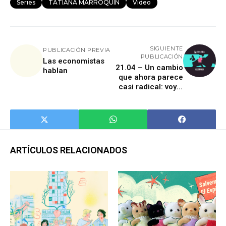
Series
TATIANA MARROQUÍN
Video
SIGUIENTE
PUBLICACIÓN PREVIA
PUBLICACIÓN
Las economistas
21.04 – Un cambio
hablan
que ahora parece
casi radical: voy a
empezar a ir a la
oficina
ARTÍCULOS RELACIONADOS