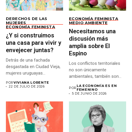
DERECHOS DE LAS
ECONOMÍA FEMINISTA
MUJERES
MEDIO AMBIENTE
ECONOMÍA FEMINISTA
Necesitamos una
¿Y si construimos
discusión más
una casa para vivir y
amplia sobre El
envejecer juntas?
Espino
Detrás de una fachada
Los conflictos territoriales
desgastada en Ciudad Vieja,
no son únicamente
mujeres uruguayas
ambientales, también son
construyen un...
económicos y distributivos:...
POR
VIVIANA LORENTE
LA ECONOMÍA ES EN
22 DE JULIO DE 2026
POR
FEMENINO
5 DE JUNIO DE 2026