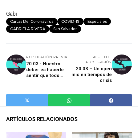
Gabi
Cartas Del Coronavirus
COVID-19
Especiales
GABRIELA RIVERA
San Salvador
PUBLICACIÓN PREVIA
SIGUIENTE
PUBLICACIÓN
20.03 - Nuestro
20.03 – Un open
deber es hacerle
mic en tiempos de
sentir que todo
crisis
estará bien
ARTÍCULOS RELACIONADOS