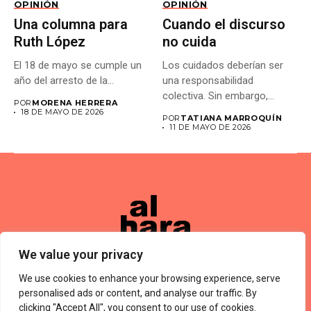
OPINIÓN
OPINIÓN
Una columna para
Cuando el discurso
Ruth López
no cuida
El 18 de mayo se cumple un
Los cuidados deberían ser
año del arresto de la...
una responsabilidad
colectiva. Sin embargo,
POR
MORENA HERRERA
muchas veces las...
18 DE MAYO DE 2026
POR
TATIANA MARROQUÍN
11 DE MAYO DE 2026
We value your privacy
We use cookies to enhance your browsing experience, serve
Términos De Uso
About Us
Política De Privacidad
Private Policy
Forums
personalised ads or content, and analyse our traffic. By
© 2024 Alharaca
clicking "Accept All", you consent to our use of cookies.