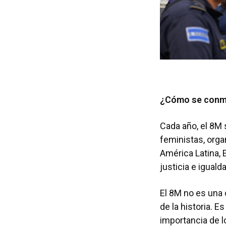
¿Cómo se conme
Cada año, el 8M
feministas, org
América Latina, 
justicia e iguald
El 8M no es una 
de la historia. E
importancia de l