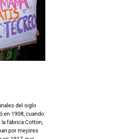
inales del siglo
rió en 1908, cuando
 la fábrica Cotton,
ban por mejores
a en 1917, que