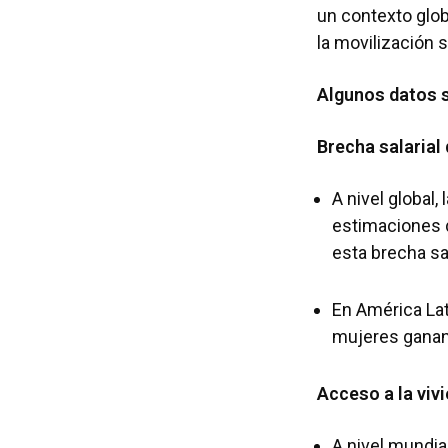
un contexto glo
la movilización 
Algunos datos s
Brecha salarial
A nivel globa
estimaciones d
esta brecha sa
En América Lati
mujeres ganan 
Acceso a la vivie
A nivel mundia