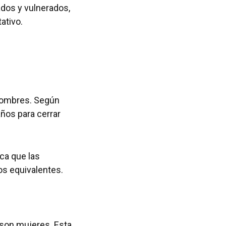
dos y vulnerados,
ativo.
 hombres. Según
años para cerrar
ica que las
jos equivalentes.
 son mujeres. Esta