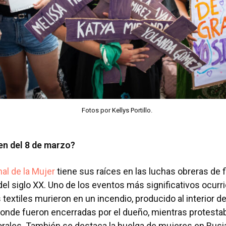
Fotos por Kellys Portillo.
gen del 8 de marzo?
nal de la Mujer
tiene sus raíces en las luchas obreras de f
 del siglo XX. Uno de los eventos más significativos ocur
textiles murieron en un incendio, producido al interior de
donde fueron encerradas por el dueño, mientras protesta
orales. También se destaca la huelga de mujeres en Rusi