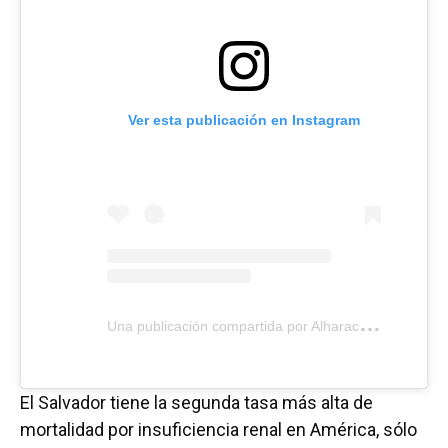
Ver esta publicación en Instagram
U
na publicación compartida por Alharaca (@alharaca_sv)
El Salvador tiene la segunda tasa más alta de
mortalidad por insuficiencia renal en América, sólo